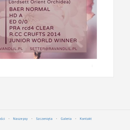
ości
⋅
Nasze psy
⋅
Szczenięta
⋅
Galeria
⋅
Kontakt