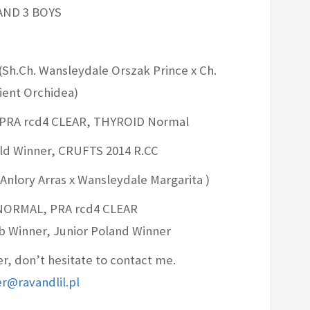
 AND 3 BOYS
Sh.Ch. Wansleydale Orszak Prince x Ch.
ient Orchidea)
 PRA rcd4 CLEAR, THYROID Normal
ld Winner, CRUFTS 2014 R.CC
nlory Arras x Wansleydale Margarita )
 NORMAL, PRA rcd4 CLEAR
b Winner, Junior Poland Winner
tter, don’t hesitate to contact me.
er@ravandlil.pl