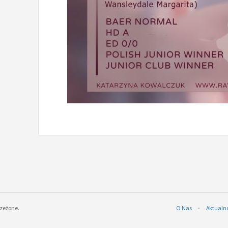
rzeżone.
O Nas
⋅
Aktualn