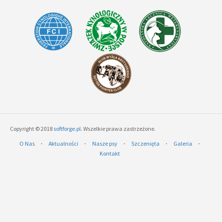
Copyright © 2018
softforge.pl
. Wszelkie prawa zastrzeżone.
O Nas
⋅
Aktualności
⋅
Nasze psy
⋅
Szczenięta
⋅
Galeria
⋅
Kontakt