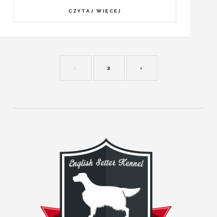
CZYTAJ WIĘCEJ
1
2
›